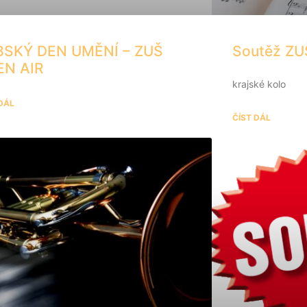
BSKÝ DEN UMĚNÍ – ZUŠ
Soutěž ZUŠ
EN AIR
krajské kolo
 DÁL
ČÍST DÁL