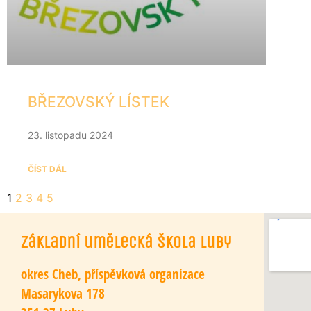
BŘEZOVSKÝ LÍSTEK
23. listopadu 2024
ČÍST DÁL
1
2
3
4
5
Základní umělecká škola Luby
okres Cheb, příspěvková organizace
Masarykova 178