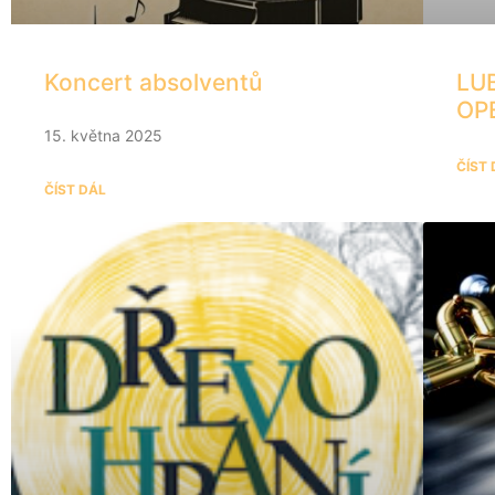
Koncert absolventů
LU
OP
15. května 2025
ČÍST
ČÍST DÁL