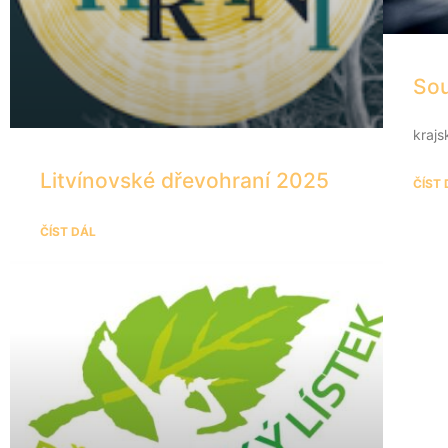
Sou
krajs
Litvínovské dřevohraní 2025
ČÍST
ČÍST DÁL