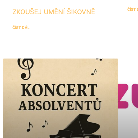
ČÍST
ZKOUŠEJ UMĚNÍ ŠIKOVNĚ
ČÍST DÁL