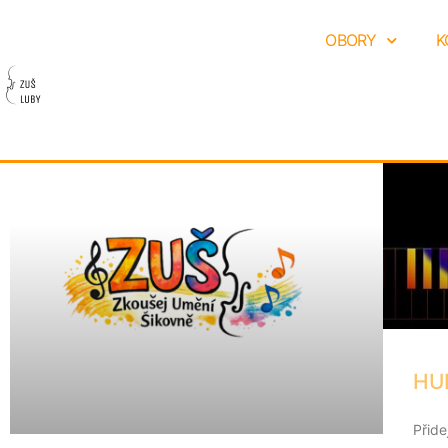
OBORY
K
Aktuality
HU
Přide