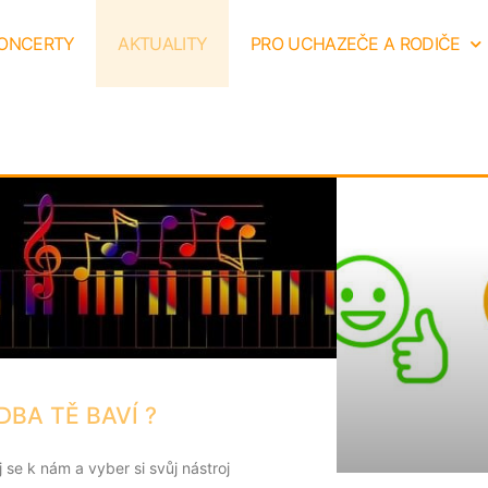
ONCERTY
AKTUALITY
PRO UCHAZEČE A RODIČE
DBA TĚ BAVÍ ?
j se k nám a vyber si svůj nástroj