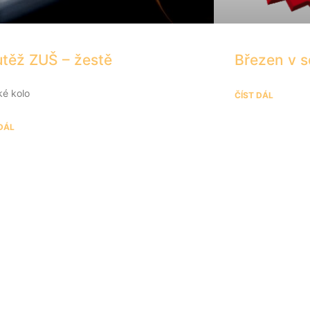
těž ZUŠ – žestě
Březen v 
ké kolo
ČÍST DÁL
 DÁL